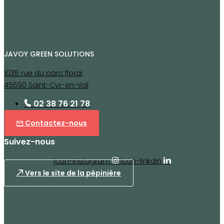
JAVOY GREEN SOLUTIONS
1035 rue du parc floral
45590 Saint-Cyr-en-Val
02 38 76 21 78
Contactez-nous
Suivez-nous
Icon-instagram
Icon-linkdin
Vers le site de la pépinière