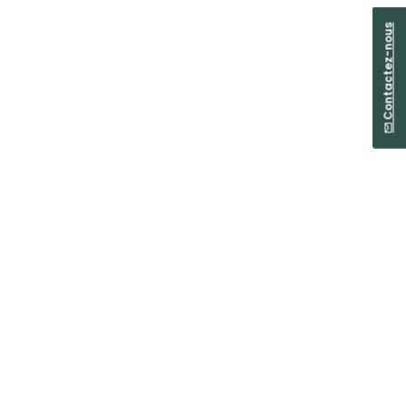
Contactez-nous