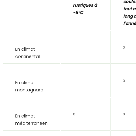
coule
rustiques à
tout a
-8°C
long 
l'anné
x
En climat
continental
x
En climat
montagnard
x
x
En climat
méditerranéen