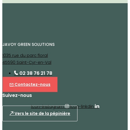
JAVOY GREEN SOLUTIONS
1035 rue du parc floral
45590 Saint-Cyr-en-Val
02 38 76 21 78
Contactez-nous
Suivez-nous
Icon-instagram
Icon-linkdin
Vers le site de la pépinière