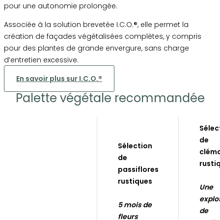
pour une autonomie prolongée.
Associée à la solution brevetée I.C.O.®, elle permet la
création de façades végétalisées complètes, y compris
pour des plantes de grande envergure, sans charge
d’entretien excessive.
En savoir plus sur I.C.O.®
Palette végétale recommandée
Sélec
de
Sélection
cléma
de
rusti
passiflores
rustiques
Une
explo
5 mois de
de
fleurs